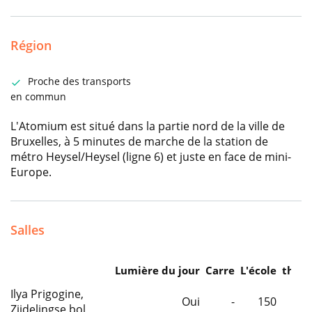
Région
Proche des transports
en commun
L'Atomium est situé dans la partie nord de la ville de
Bruxelles, à 5 minutes de marche de la station de
métro Heysel/Heysel (ligne 6) et juste en face de mini-
Europe.
Salles
Lumière du jour
Carre
L'école
théât
Ilya Prigogine,
Oui
-
150
Zijdelingse bol