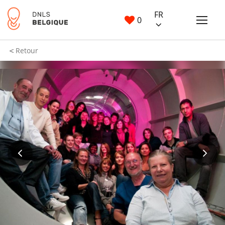
FR
0
Retour