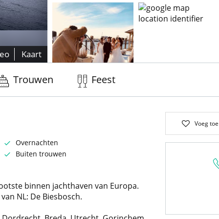
deo
Kaart
Trouwen
Feest
Voeg toe
Overnachten
Buiten trouwen
rootste binnen jachthaven van Europa.
van NL: De Biesbosch.
 Dordrecht, Breda, Utrecht, Gorinchem,