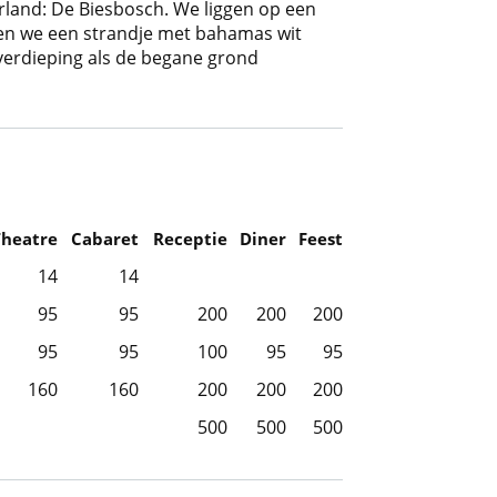
land: De Biesbosch. We liggen op een
en we een strandje met bahamas wit
erdieping als de begane grond
Theatre
Cabaret
Receptie
Diner
Feest
14
14
95
95
200
200
200
95
95
100
95
95
160
160
200
200
200
500
500
500