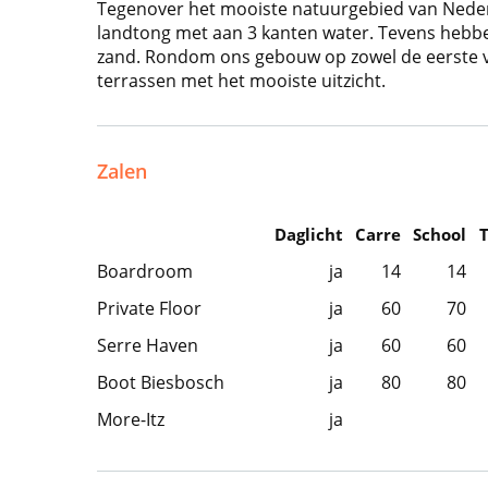
Tegenover het mooiste natuurgebied van Neder
landtong met aan 3 kanten water. Tevens hebb
zand. Rondom ons gebouw op zowel de eerste v
terrassen met het mooiste uitzicht.
Zalen
Daglicht
Carre
School
Boardroom
ja
14
14
Private Floor
ja
60
70
Serre Haven
ja
60
60
Boot Biesbosch
ja
80
80
More-Itz
ja