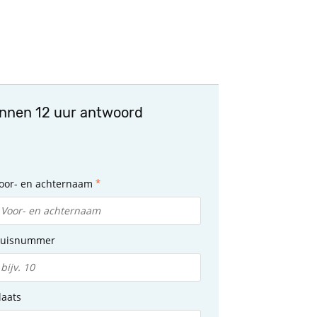
innen 12 uur antwoord
oor- en achternaam
uisnummer
laats