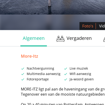
Foto's
Vi
Algemeen
Vergaderen
More-Itz
Nachtvergunning
Live muziek
Multimedia aanwezig
Wifi aanwezig
Fotoreportage
Ja-woord geven
MORE-ITZ ligt pal aan de haveningang van de g
Tegenover een van de mooiste natuurgebieden 
Op 20 a 40 minuten van Rotterdam, Antwerpen,