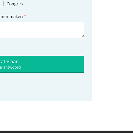
Congres
unnen maken
catie aan
uur antwoord