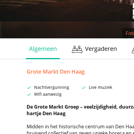
Fot
Algemeen
Vergaderen
Grote Markt Den Haag
Nachtvergunning
Live muziek
Wifi aanwezig
De Grote Markt Groep – veelzijdigheid, duurz
hartje Den Haag
Midden in het historische centrum van Den Haa
bruisend collectief van zeven unieke horeca en 