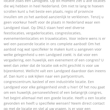
locatie zoals een Landgoed. Op dit moment ziet u alle locaties
die wij hebben in heel Nederland. Om niet te lang te hoeven
scrollen kunt u het beste een plaats, regio of provincie
invullen om zo het aanbod aanzienlijk te verkleinen. Tenzij u
geen voorkeur heeft voor de plaats in Nederland waar een
Landgoed staat. Op DNLS staan heel veel diverse
feestlocaties, vergaderlocaties, congreslocaties,
evenementenlocaties en trouwlocaties. Voor iedere wens is er
wel een passende locatie in ons complete aanbod! Om het
aanbod nog wat specifieker te maken kunt u aangeven voor
welke gelegenheid u een Landgoed zoekt. Is dat voor een
vergadering, een huwelijk, een evenement of een congres? U
weet dan zeker dat de locatie ook echt geschikt is voor uw
bijeenkomst. Wellicht valt een Landgoed daardoor dan ineens
af. Dan kunt u ook kijken naar een partycentrum,
congrescentrum, kasteel of een industriële locatie. Een
Landgoed voor elke gelegenheid vindt u hier! Of het nou gaat
om een huwelijk, personeelsfeest of een belangrijk congres,
het begint allemaal met een goede locatie. Heeft u een locatie
gevonden en heeft u specifieke wensen? Neem direct contact
op met de locatie en stel al uw vragen. Is er voor een